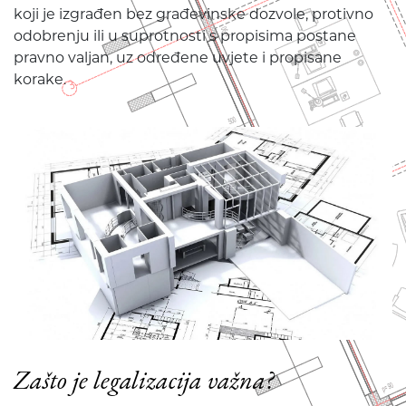
koji je izgrađen bez građevinske dozvole, protivno
odobrenju ili u suprotnosti s propisima postane
pravno valjan, uz određene uvjete i propisane
korake.
Zašto je legalizacija važna?