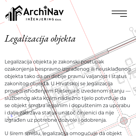
Legalizacija objekta
Legalizacija objekta je zakonski postupak
ozakonjenja bespravno izgrađenog ili neusklađenog
objekta tako da on dobije pravnu valjanost i status
zakonitog objekta. U Hrvatskoj se legalizacija
provodi ishođenjem Rješenja o izvedenom stanju —
službenog akta kojim nadležno tijelo potvrđuje da
se objekt smatra legalnim i dopuštenim za uporabu
i dalje zadržava status unatoč činjenici da nije
izgrađen uz potrebne dozvole i odobrenja.
U širem smislu, legalizacija omogućuje da objekt