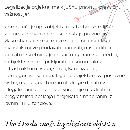
Legalizacija objekta ima ključnu pravnu i praktičnu
važnost jer:
» omogućuje upis objekta u katastar i zemljišne
knjige, što znači da objekt postaje pravno jasno
vlasništvo kojem se može slobodno raspolagati;
» vlasnik može prodavati, darovati, naslijediti ili
založiti nekretninu (npr. kao osiguranje za kredit);
» objekt se može priključiti na komunalnu
infrastrukturu (voda, struja, kanalizacija);
» omogućava se raspolaganje objektom za poslovne
svrhe, uključujući turizam ili druge djelatnosti;
» legalizirani objekt lakše sudjeluje u različitim
programima poticaja i projekata financiranih iz
javnih ili EU fondova.
Tko i kada može legalizirati objekt u